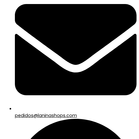
pedidos@laninashops.com