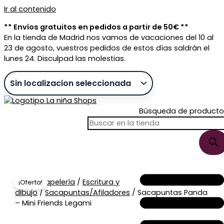
Ir al contenido
** Envíos gratuitos en pedidos a partir de 50€ **
En la tienda de Madrid nos vamos de vacaciones del 10 al
23 de agosto, vuestros pedidos de estos días saldrán el
lunes 24. Disculpad las molestias.
Búsqueda de producto
Sin stock
Inicio
/
Papelería
/
Escritura y
¡Oferta!
dibujo
/
Sacapuntas/Afiladores
/ Sacapuntas Panda
– Mini Friends Legami