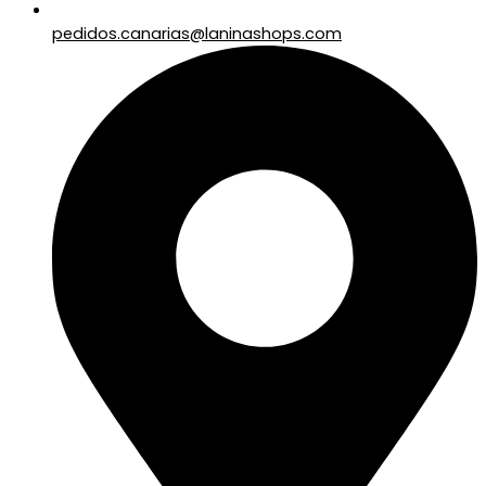
pedidos.canarias@laninashops.com