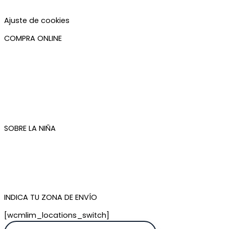
Accesibilidad
Ajuste de cookies
COMPRA ONLINE
Mi cuenta
Mis pedidos
Condiciones de compra
Plazos de envío
Devoluciones
Newsletter
SOBRE LA NIÑA
Quiénes somos
Contacto
Tienda de Madrid
Tienda de Tenerife
INDICA TU ZONA DE ENVÍO
[wcmlim_locations_switch]