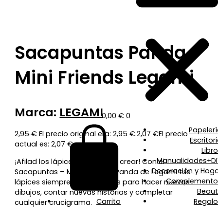
Sacapuntas Panda –
Mini Friends Legami
Marca:
LEGAMI
0,00
€
0
Papeler
2,95
€
El precio original era: 2,95 €.
2,07
€
El precio
Escritor
actual es: 2,07 €.
Libr
Manualidades+DI
¡Afilad los lápices, es hora de crear! Con el
Decoración y Hoga
Sacapuntas – Mini Friends – Panda de Legami tus
Complemento
lápices siempre estarán listos para hacer nuevos
Beaut
dibujos, contar nuevas historias y completar
Carrito
Regalo
cualquier crucigrama.