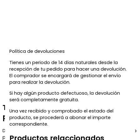
Política de devoluciones
Tienes un periodo de 14 días naturales desde la
recepción de tu pedido para hacer una devolución.
El comprador se encargará de gestionar el envío
para realizar la devolución.
Si hay algún producto defectuoso, la devolución
será completamente gratuita.
Te regalamos un 5% de descuento
Una vez recibido y comprobado el estado del
para tu próxima compra
producto, se procederá a abonar el importe
correspondiente.
Déjanos tu correo y te enviaremos el código de descuento
Productos relaccionados
para que puedas aprovecharlo en tu próximo pedido.