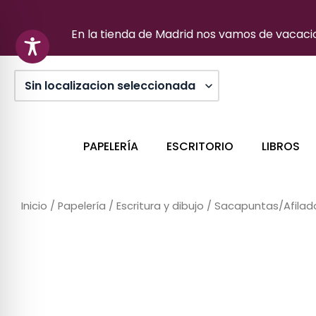
Ir
al
En la tienda de Madrid nos vamos de vacacion
contenido
PAPELERÍA
ESCRITORIO
LIBROS
Inicio
/
Papelería
/
Escritura y dibujo
/
Sacapuntas/Afilad
Sin stock