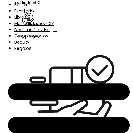
partir de 50€
Papelería
Escritorio
Libros
Manualidades+DIY
Decoración y Hogar
Complementos
Pago seguro
Beauty
Regalos