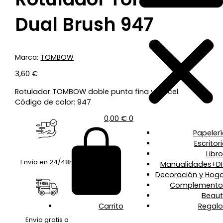
Dual Brush 947
Marca:
TOMBOW
3,60
€
Rotulador TOMBOW doble punta fina y pincel.
Código de color: 947
0,00
€
0
Papeler
Escritor
Libr
Envío en 24/48h
Manualidades+DI
Decoración y Hoga
Complemento
Beaut
Carrito
Regalo
Envío gratis a