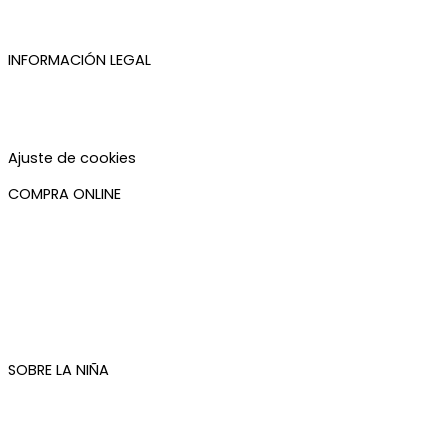
INFORMACIÓN LEGAL
Aviso legal
Política de privacidad
Política de cookies
Accesibilidad
Ajuste de cookies
COMPRA ONLINE
Mi cuenta
Mis pedidos
Condiciones de compra
Plazos de envío
Devoluciones
Newsletter
SOBRE LA NIÑA
Quiénes somos
Contacto
Tienda de Madrid