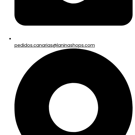
pedidos.canarias@laninashops.com