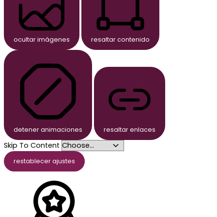
ocultar imágenes
resaltar contenido
detener animaciones
resaltar enlaces
Skip To Content
restablecer ajustes