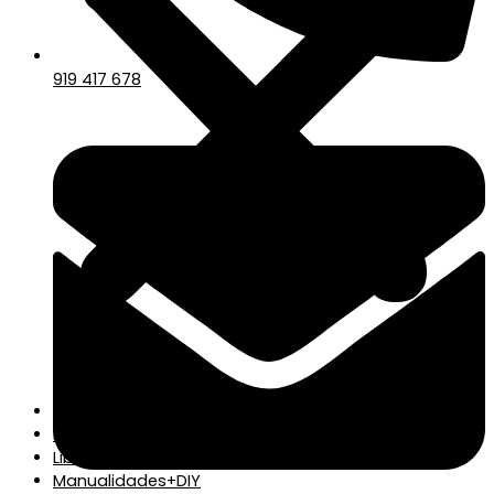
919 417 678
Papelería
Escritorio
Libros
Manualidades+DIY