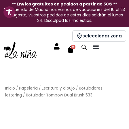
Ir
** Envíos gratuitos en pedidos a partir de 50€ **
En la tienda de Madrid nos vamos de vacaciones del 10 al 23
al
de agosto, vuestros pedidos de estos días saldrán el lunes
contenido
24. Disculpad las molestias.
seleccionar zona
Carrito
0
Inicio
/
Papelería
/
Escritura y dibujo
/
Rotuladores
lettering
/ Rotulador Tombow Dual Brush 533
Sin stock