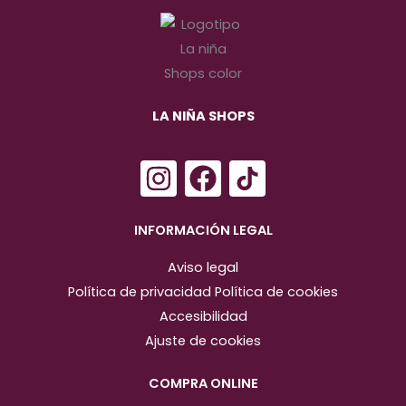
LA NIÑA SHOPS
I
F
n
a
s
c
INFORMACIÓN LEGAL
t
e
Aviso legal
a
b
Política de privacidad
Política de cookies
g
o
Accesibilidad
r
o
Ajuste de cookies
a
k
m
COMPRA ONLINE