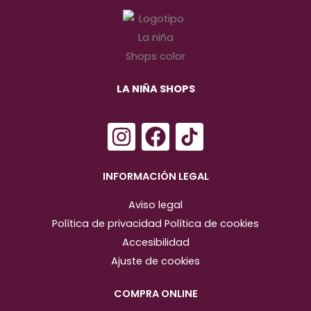
LA NIÑA SHOPS
I
F
n
a
s
c
INFORMACIÓN LEGAL
t
e
Aviso legal
a
b
Política de privacidad
Política de cookies
g
o
Accesibilidad
r
o
Ajuste de cookies
a
k
m
COMPRA ONLINE