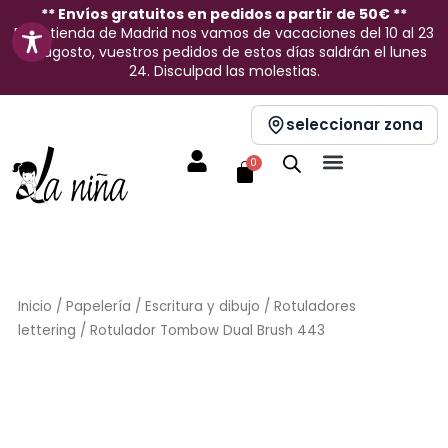
Ir
** Envíos gratuitos en pedidos a partir de 50€ **
En la tienda de Madrid nos vamos de vacaciones del 10 al 23
al
de agosto, vuestros pedidos de estos días saldrán el lunes
contenido
24. Disculpad las molestias.
seleccionar zona
Carrito
0
Inicio
/
Papelería
/
Escritura y dibujo
/
Rotuladores
lettering
/ Rotulador Tombow Dual Brush 443
Sin stock