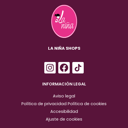
LA NIÑA SHOPS
I
F
n
a
s
c
INFORMACIÓN LEGAL
t
e
Aviso legal
a
b
Política de privacidad
Política de cookies
g
o
Accesibilidad
r
o
Ajuste de cookies
a
k