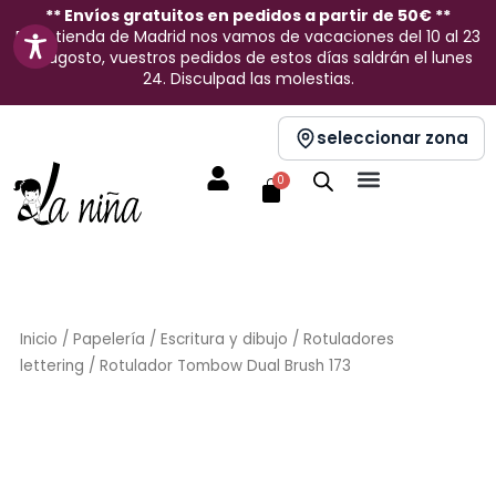
Ir
** Envíos gratuitos en pedidos a partir de 50€ **
En la tienda de Madrid nos vamos de vacaciones del 10 al 23
al
de agosto, vuestros pedidos de estos días saldrán el lunes
contenido
24. Disculpad las molestias.
seleccionar zona
Carrito
0
Inicio
/
Papelería
/
Escritura y dibujo
/
Rotuladores
lettering
/ Rotulador Tombow Dual Brush 173
Sin stock