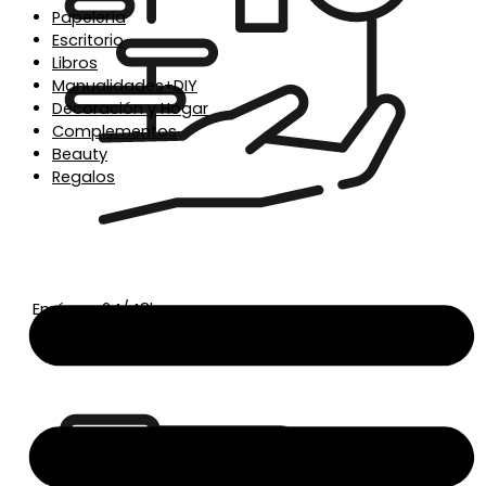
Papelería
Escritorio
Libros
Manualidades+DIY
Decoración y Hogar
Complementos
Beauty
Regalos
Envío en 24/48h