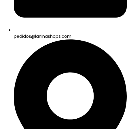
pedidos@laninashops.com