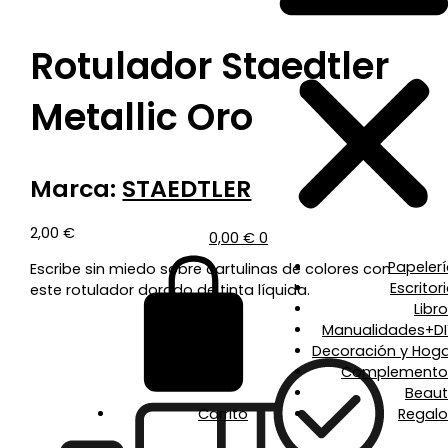
Rotulador Staedtler
Metallic Oro
Marca:
STAEDTLER
2,00
€
0,00
€
0
Papeler
Escribe sin miedo sobre cartulinas de colores con
Escritor
este rotulador dorado de tinta líquida.
Libr
Manualidades+DI
Decoración y Hoga
Complemento
Beaut
Carrito
Regalo