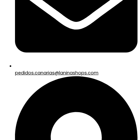
pedidos.canarias@laninashops.com