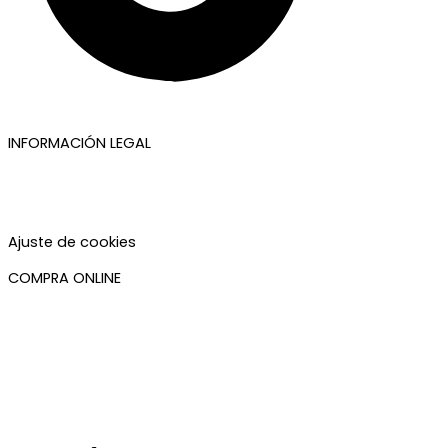
INFORMACIÓN LEGAL
Aviso legal
Política de privacidad
Política de cookies
Accesibilidad
Ajuste de cookies
COMPRA ONLINE
Mi cuenta
Mis pedidos
Condiciones de compra
Plazos de envío
Devoluciones
Newsletter