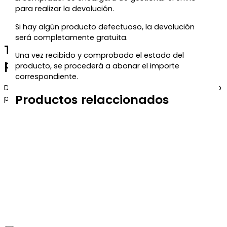
para realizar la devolución.
Si hay algún producto defectuoso, la devolución
será completamente gratuita.
Te regalamos un 5% de descuento
Una vez recibido y comprobado el estado del
para tu próxima compra
producto, se procederá a abonar el importe
correspondiente.
Déjanos tu correo y te enviaremos el código de descuento
Productos relaccionados
para que puedas aprovecharlo en tu próximo pedido.