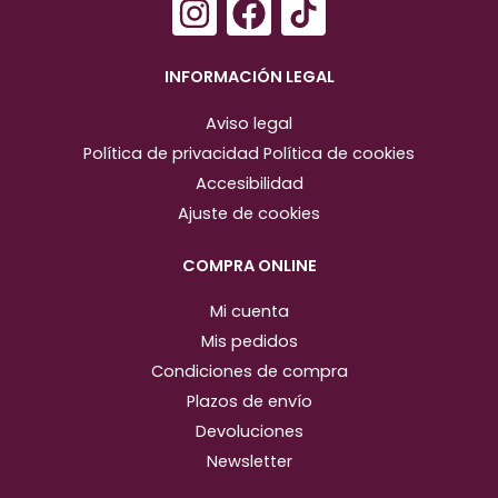
I
F
n
a
s
c
INFORMACIÓN LEGAL
t
e
Aviso legal
a
b
Política de privacidad
Política de cookies
g
o
Accesibilidad
r
o
Ajuste de cookies
a
k
m
COMPRA ONLINE
Mi cuenta
Mis pedidos
Condiciones de compra
Plazos de envío
Devoluciones
Newsletter