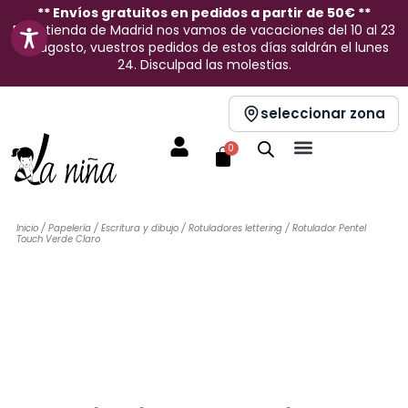
Ir
** Envíos gratuitos en pedidos a partir de 50€ **
En la tienda de Madrid nos vamos de vacaciones del 10 al 23
al
de agosto, vuestros pedidos de estos días saldrán el lunes
contenido
24. Disculpad las molestias.
seleccionar zona
Carrito
0
Inicio
/
Papelería
/
Escritura y dibujo
/
Rotuladores lettering
/ Rotulador Pentel
Touch Verde Claro
Sin stock