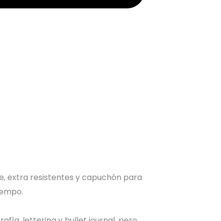
le, extra resistentes y capuchón para
iempo.
afía, lettering y bullet journal, pero