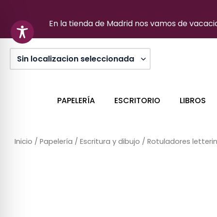
Ir
al
En la tienda de Madrid nos vamos de vacacion
contenido
PAPELERÍA
ESCRITORIO
LIBROS
Inicio
/
Papelería
/
Escritura y dibujo
/
Rotuladores letteri
Sin stock