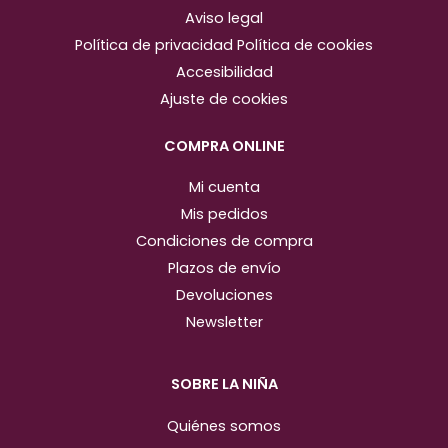
t
e
Aviso legal
a
b
Política de privacidad
Política de cookies
g
o
Accesibilidad
r
o
Ajuste de cookies
a
k
m
COMPRA ONLINE
Mi cuenta
Mis pedidos
Condiciones de compra
Plazos de envío
Devoluciones
Newsletter
SOBRE LA NIÑA
Quiénes somos