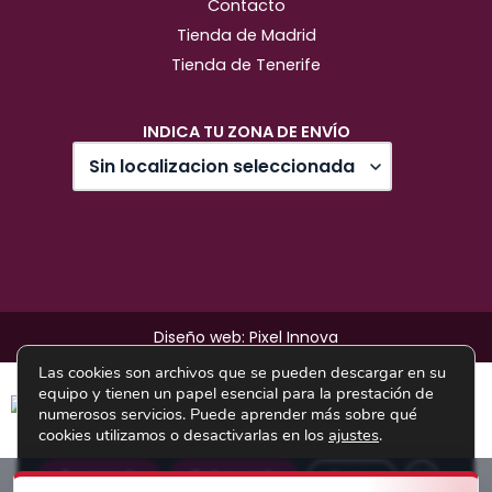
Contacto
Tienda de Madrid
Tienda de Tenerife
INDICA TU ZONA DE ENVÍO
Diseño web: Pixel Innova
Las cookies son archivos que se pueden descargar en su
equipo y tienen un papel esencial para la prestación de
numerosos servicios. Puede aprender más sobre qué
cookies utilizamos o desactivarlas en los
ajustes
.
cerrar el 
Aceptar todo
Rechazar todo
Ajustes