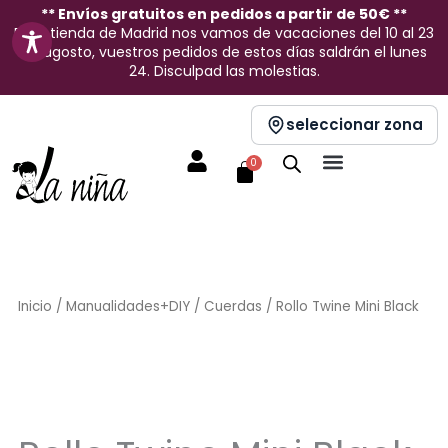
Ir
** Envíos gratuitos en pedidos a partir de 50€ **
En la tienda de Madrid nos vamos de vacaciones del 10 al 23
al
de agosto, vuestros pedidos de estos días saldrán el lunes
contenido
24. Disculpad las molestias.
seleccionar zona
Carrito
0
Inicio
/
Manualidades+DIY
/
Cuerdas
/ Rollo Twine Mini Black
Sin stock