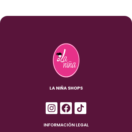
LA NIÑA SHOPS
I
F
n
a
s
c
INFORMACIÓN LEGAL