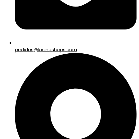
pedidos@laninashops.com