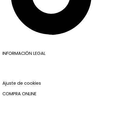
INFORMACIÓN LEGAL
Aviso legal
Política de privacidad
Política de cookies
Accesibilidad
Ajuste de cookies
COMPRA ONLINE
Mi cuenta
Mis pedidos
Condiciones de compra
Plazos de envío
Devoluciones