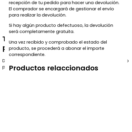
recepción de tu pedido para hacer una devolución.
El comprador se encargará de gestionar el envío
para realizar la devolución.
Si hay algún producto defectuoso, la devolución
será completamente gratuita.
Te regalamos un 5% de descuento
Una vez recibido y comprobado el estado del
para tu próxima compra
producto, se procederá a abonar el importe
correspondiente.
Déjanos tu correo y te enviaremos el código de descuento
Productos relaccionados
para que puedas aprovecharlo en tu próximo pedido.