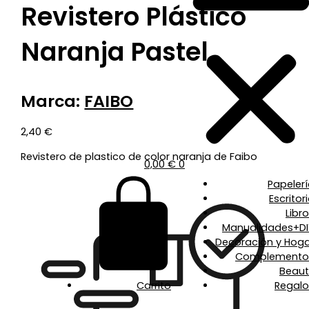
Revistero Plástico
Naranja Pastel
Marca:
FAIBO
2,40
€
Revistero de plastico de color naranja de Faibo
0,00
€
0
Papeler
Escritor
Libr
Manualidades+DI
Decoración y Hoga
Complemento
Beaut
Carrito
Regalo