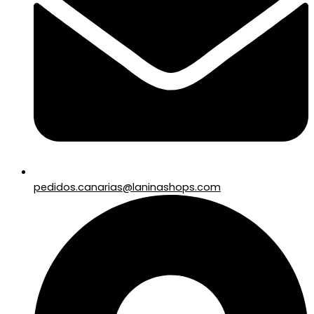
pedidos.canarias@laninashops.com