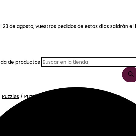
 23 de agosto, vuestros pedidos de estos días saldrán el l
eda de productos
/
Puzzles
/ Puzzle Animales De La Granja Y Números