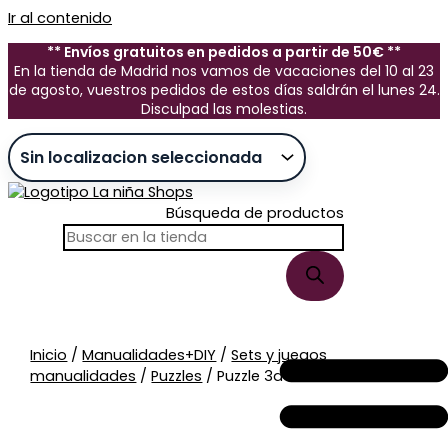
Ir al contenido
** Envíos gratuitos en pedidos a partir de 50€ **
En la tienda de Madrid nos vamos de vacaciones del 10 al 23
de agosto, vuestros pedidos de estos días saldrán el lunes 24.
Disculpad las molestias.
Búsqueda de productos
Sin stock
Inicio
/
Manualidades+DIY
/
Sets y juegos
manualidades
/
Puzzles
/ Puzzle 3d Safari