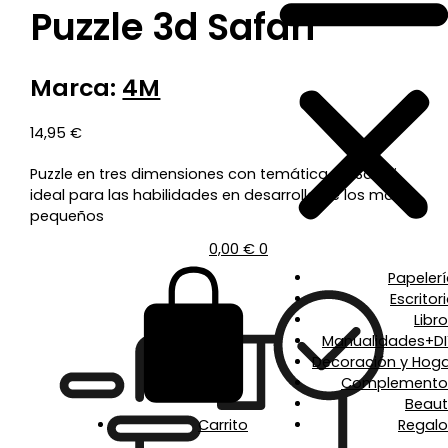
Puzzle 3d Safari
Marca:
4M
14,95
€
Puzzle en tres dimensiones con temática de Safari,
ideal para las habilidades en desarrollo de los más
pequeños
0,00
€
0
Papeler
Escritor
Libr
Manualidades+DI
Decoración y Hoga
Complemento
Beaut
Carrito
Regalo