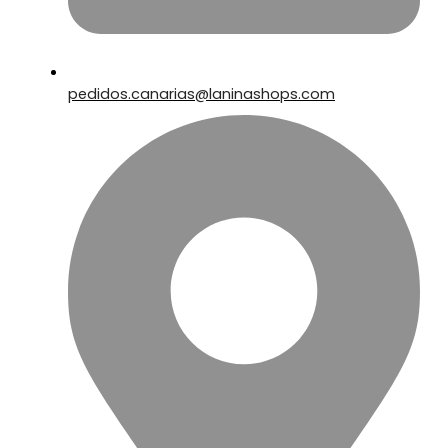
pedidos.canarias@laninashops.com