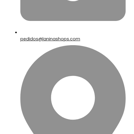
pedidos@laninashops.com