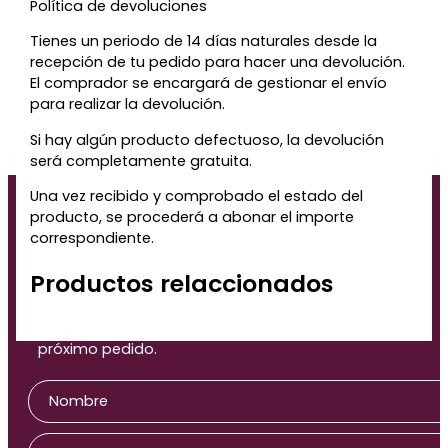
Política de devoluciones
Tienes un periodo de 14 días naturales desde la
recepción de tu pedido para hacer una devolución.
El comprador se encargará de gestionar el envío
para realizar la devolución.
Si hay algún producto defectuoso, la devolución
será completamente gratuita.
Te regalamos un 5% de
Una vez recibido y comprobado el estado del
descuento para tu
producto, se procederá a abonar el importe
correspondiente.
próxima compra
Productos relaccionados
Déjanos tu correo y te enviaremos el código de
descuento para que puedas aprovecharlo en tu
próximo pedido.