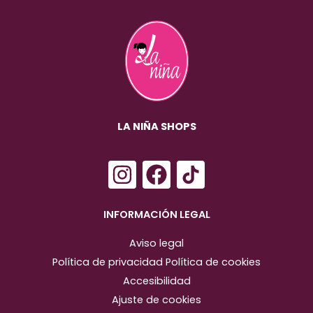
LA NIÑA SHOPS
I
F
n
a
s
c
INFORMACIÓN LEGAL
t
e
Aviso legal
a
b
Política de privacidad
Política de cookies
g
o
Accesibilidad
r
o
Ajuste de cookies