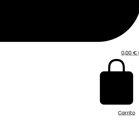
0,00
€
Carrito