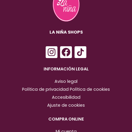
LA NIÑA SHOPS
I
F
n
a
s
c
INFORMACIÓN LEGAL
t
e
Aviso legal
a
b
Política de privacidad
Política de cookies
g
o
Accesibilidad
r
o
Ajuste de cookies
a
k
m
COMPRA ONLINE
Mi cuenta