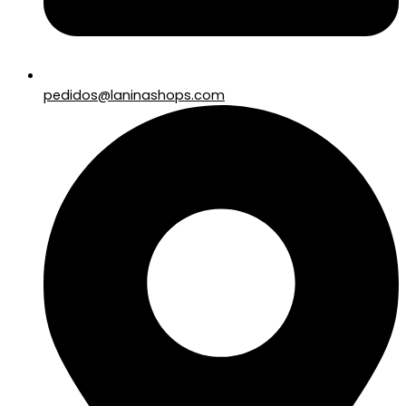
pedidos@laninashops.com