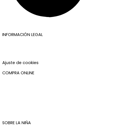
INFORMACIÓN LEGAL
Aviso legal
Política de privacidad
Política de cookies
Accesibilidad
Ajuste de cookies
COMPRA ONLINE
Mi cuenta
Mis pedidos
Condiciones de compra
Plazos de envío
Devoluciones
Newsletter
SOBRE LA NIÑA