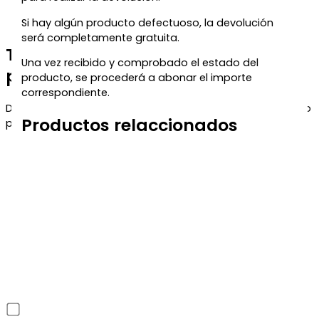
Si hay algún producto defectuoso, la devolución
será completamente gratuita.
Te regalamos un 5% de descuento
Una vez recibido y comprobado el estado del
para tu próxima compra
producto, se procederá a abonar el importe
correspondiente.
Déjanos tu correo y te enviaremos el código de descuento
Productos relaccionados
para que puedas aprovecharlo en tu próximo pedido.
He leído y acepto la política de privacidad