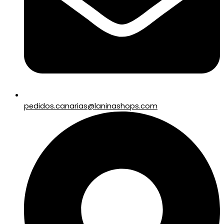
pedidos.canarias@laninashops.com