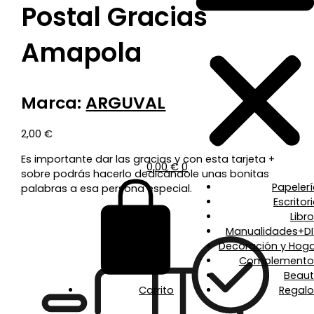
Postal Gracias
Amapola
Marca:
ARGUVAL
2,00
€
Es importante dar las gracias y con esta tarjeta +
0,00
€
0
sobre podrás hacerlo dedicándole unas bonitas
Papeler
palabras a esa persona especial.
Escritor
Libr
Manualidades+DI
Decoración y Hoga
Complemento
Beaut
Carrito
Regalo