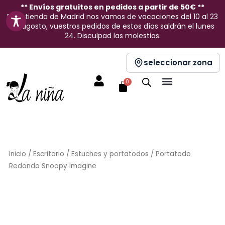
Ir
** Envíos gratuitos en pedidos a partir de 50€ **
En la tienda de Madrid nos vamos de vacaciones del 10 al 23
al
de agosto, vuestros pedidos de estos días saldrán el lunes
contenido
24. Disculpad las molestias.
seleccionar zona
Carrito
0
Inicio
/
Escritorio
/
Estuches y portatodos
/ Portatodo
Redondo Snoopy Imagine
Sin stock