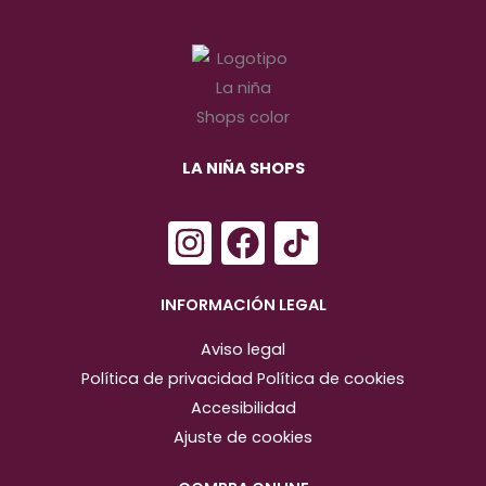
LA NIÑA SHOPS
I
F
n
a
s
c
INFORMACIÓN LEGAL
t
e
Aviso legal
a
b
Política de privacidad
Política de cookies
g
o
Accesibilidad
r
o
Ajuste de cookies
a
k