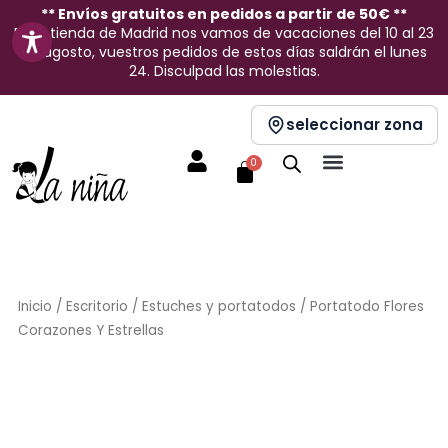
Ir
** Envíos gratuitos en pedidos a partir de 50€ **
En la tienda de Madrid nos vamos de vacaciones del 10 al 23
al
de agosto, vuestros pedidos de estos días saldrán el lunes
contenido
24. Disculpad las molestias.
seleccionar zona
Carrito
0
Inicio
/
Escritorio
/
Estuches y portatodos
/ Portatodo Flores
Corazones Y Estrellas
Sin stock