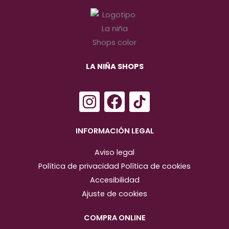
LA NIÑA SHOPS
I
F
n
a
s
c
INFORMACIÓN LEGAL
t
e
Aviso legal
a
b
Política de privacidad
Política de cookies
g
o
Accesibilidad
r
o
Ajuste de cookies
a
k
m
COMPRA ONLINE