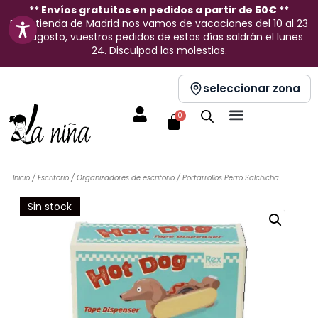
Ir
** Envíos gratuitos en pedidos a partir de 50€ **
En la tienda de Madrid nos vamos de vacaciones del 10 al 23
al
de agosto, vuestros pedidos de estos días saldrán el lunes
contenido
24. Disculpad las molestias.
seleccionar zona
Carrito
0
Inicio
/
Escritorio
/
Organizadores de escritorio
/ Portarrollos Perro Salchicha
Sin stock