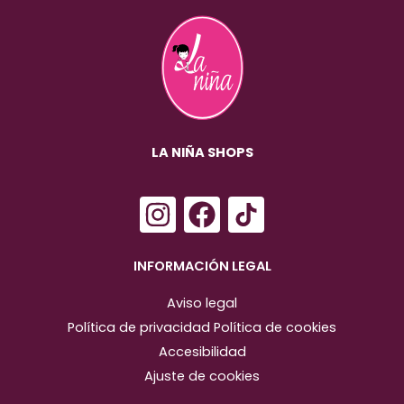
LA NIÑA SHOPS
I
F
n
a
s
c
INFORMACIÓN LEGAL
t
e
Aviso legal
a
b
Política de privacidad
Política de cookies
g
o
Accesibilidad
r
o
Ajuste de cookies
a
k