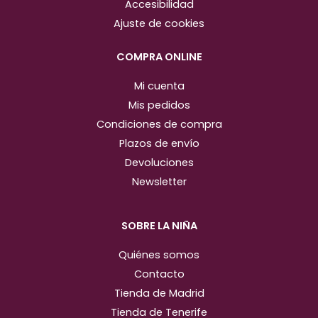
Accesibilidad
r
o
Ajuste de cookies
a
k
m
COMPRA ONLINE
Mi cuenta
Mis pedidos
Condiciones de compra
Plazos de envío
Devoluciones
Newsletter
SOBRE LA NIÑA
Quiénes somos
Contacto
Tienda de Madrid
Tienda de Tenerife