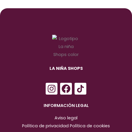
LA NIÑA SHOPS
I
F
n
a
s
c
INFORMACIÓN LEGAL
t
e
Aviso legal
a
b
Política de privacidad
Política de cookies
g
o