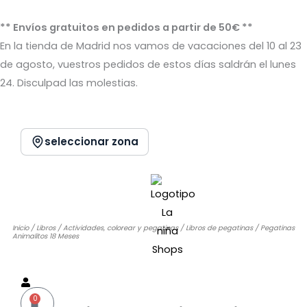
Ir
al
** Envíos gratuitos en pedidos a partir de 50€ **
contenido
En la tienda de Madrid nos vamos de vacaciones del 10 al 23
de agosto, vuestros pedidos de estos días saldrán el lunes
24. Disculpad las molestias.
seleccionar zona
Inicio
/
Libros
/
Actividades, colorear y pegatinas
/
Libros de pegatinas
/ Pegatinas
Animalitos 18 Meses
Sin stock
0
Carrito