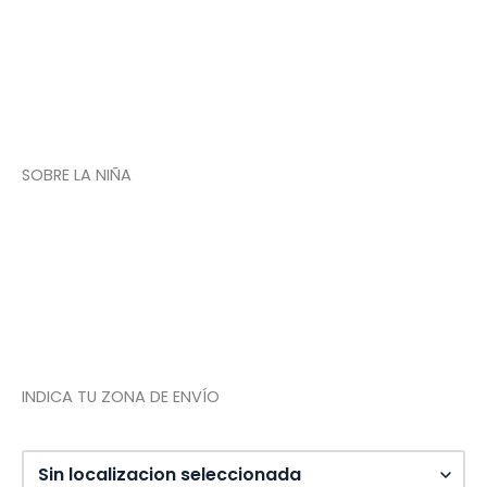
Condiciones de compra
m
Plazos de envío
Devoluciones
Newsletter
SOBRE LA NIÑA
Quiénes somos
Contacto
Tienda de Madrid
Tienda de Tenerife
INDICA TU ZONA DE ENVÍO