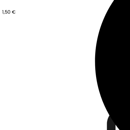
1,50
€