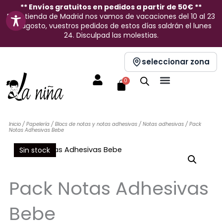
Ir
** Envíos gratuitos en pedidos a partir de 50€ **
En la tienda de Madrid nos vamos de vacaciones del 10 al 23
al
de agosto, vuestros pedidos de estos días saldrán el lunes
contenido
24. Disculpad las molestias.
seleccionar zona
Carrito
0
Inicio
/
Papelería
/
Blocs de notas y notas adhesivas
/
Notas adhesivas
/ Pack
Notas Adhesivas Bebe
Sin stock
Pack Notas Adhesivas
Bebe