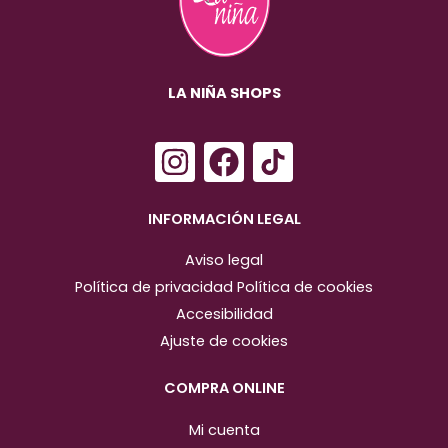
LA NIÑA SHOPS
I
F
n
a
s
c
INFORMACIÓN LEGAL
t
e
Aviso legal
a
b
Política de privacidad
Política de cookies
g
o
Accesibilidad
r
o
Ajuste de cookies
a
k
m
COMPRA ONLINE
Mi cuenta