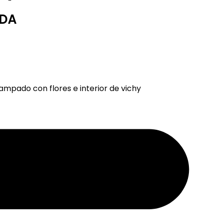
LDA
mpado con flores e interior de vichy
is a partir
Pago seguro