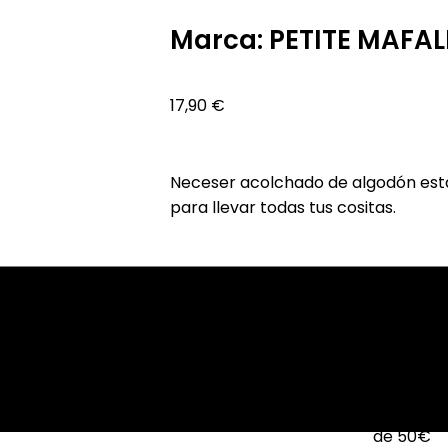
Marca:
PETITE MAFA
17,90
€
Neceser acolchado de algodón esta
para llevar todas tus cositas.
Envío en 24/48h
Envío grat
de 50€