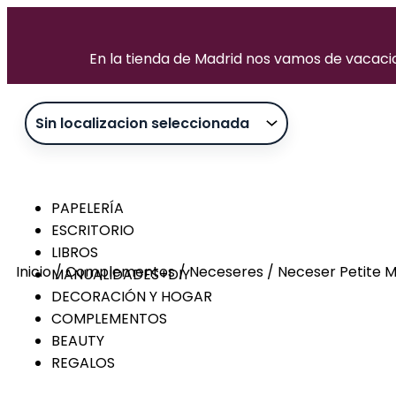
Ir
al
contenido
En la tienda de Madrid nos vamos de vacacion
PAPELERÍA
ESCRITORIO
LIBROS
Inicio
/
Complementos
/
Neceseres
/ Neceser Petite 
MANUALIDADES+DIY
DECORACIÓN Y HOGAR
Sin stock
COMPLEMENTOS
BEAUTY
REGALOS