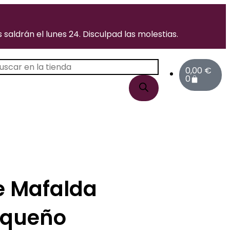
saldrán el lunes 24. Disculpad las molestias.
Carrito
úsqueda
0,00
€
e
0
roductos
e Mafalda
equeño