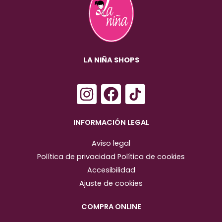
LA NIÑA SHOPS
I
F
n
a
s
c
INFORMACIÓN LEGAL
t
e
Aviso legal
a
b
Política de privacidad
Política de cookies
g
o
Accesibilidad
r
o
Ajuste de cookies
a
k
m
COMPRA ONLINE