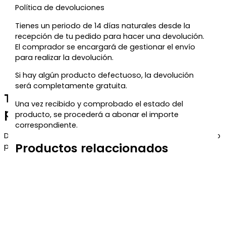
Política de devoluciones
Tienes un periodo de 14 días naturales desde la
recepción de tu pedido para hacer una devolución.
El comprador se encargará de gestionar el envío
para realizar la devolución.
Si hay algún producto defectuoso, la devolución
será completamente gratuita.
Te regalamos un 5% de descuento
Una vez recibido y comprobado el estado del
para tu próxima compra
producto, se procederá a abonar el importe
correspondiente.
Déjanos tu correo y te enviaremos el código de descuento
Productos relaccionados
para que puedas aprovecharlo en tu próximo pedido.