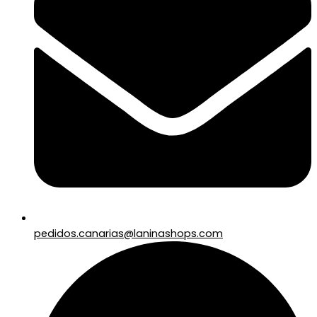
pedidos.canarias@laninashops.com