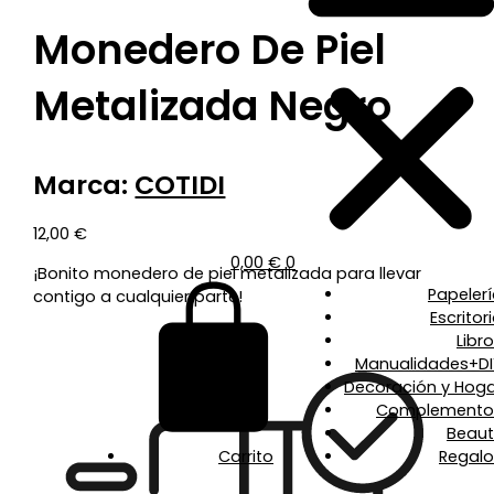
Monedero De Piel
Metalizada Negro
Marca:
COTIDI
12,00
€
0,00
€
0
¡Bonito monedero de piel metalizada para llevar
Papeler
contigo a cualquier parte!
Escritor
Libr
Manualidades+DI
Decoración y Hoga
Complemento
Beaut
Carrito
Regalo