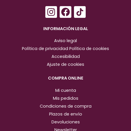
I
F
n
a
s
c
INFORMACIÓN LEGAL
t
e
Aviso legal
a
b
Política de privacidad
Política de cookies
g
o
Accesibilidad
r
o
Ajuste de cookies
a
k
m
COMPRA ONLINE
Mi cuenta
Mis pedidos
Condiciones de compra
Plazos de envío
Devoluciones
Newsletter