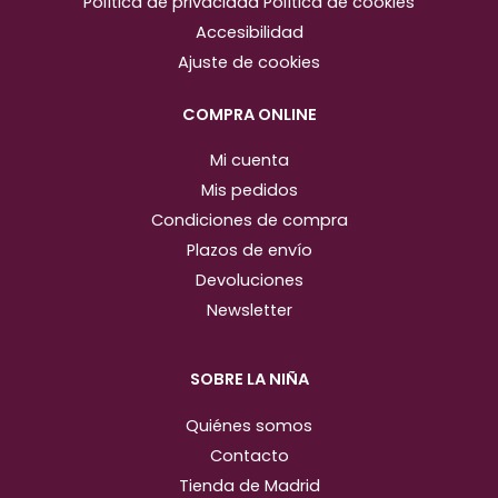
Política de privacidad
Política de cookies
g
o
Accesibilidad
r
o
Ajuste de cookies
a
k
m
COMPRA ONLINE
Mi cuenta
Mis pedidos
Condiciones de compra
Plazos de envío
Devoluciones
Newsletter
SOBRE LA NIÑA
Quiénes somos
Contacto
Tienda de Madrid