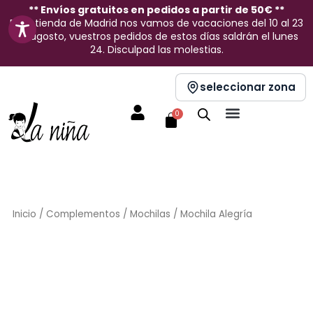
Ir
** Envíos gratuitos en pedidos a partir de 50€ **
En la tienda de Madrid nos vamos de vacaciones del 10 al 23
al
de agosto, vuestros pedidos de estos días saldrán el lunes
contenido
24. Disculpad las molestias.
seleccionar zona
Carrito
0
Inicio
/
Complementos
/
Mochilas
/ Mochila Alegría
Sin stock