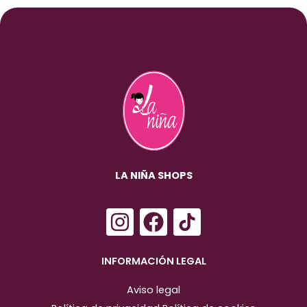
LA NIÑA SHOPS
I
F
n
a
s
c
INFORMACIÓN LEGAL
t
e
Aviso legal
a
b