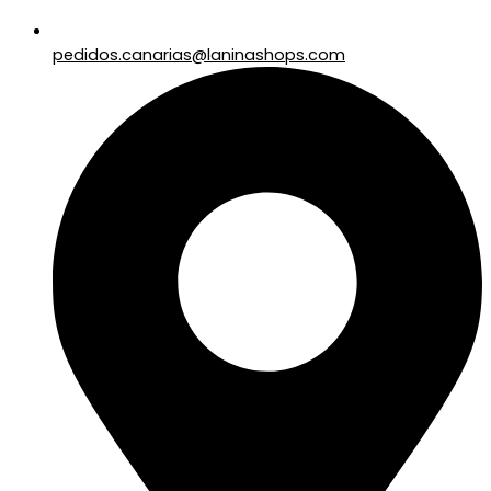
pedidos.canarias@laninashops.com