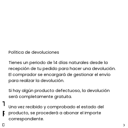
Política de devoluciones
Tienes un periodo de 14 días naturales desde la
recepción de tu pedido para hacer una devolución.
El comprador se encargará de gestionar el envío
para realizar la devolución.
Si hay algún producto defectuoso, la devolución
será completamente gratuita.
Te regalamos un 5% de descuento
Una vez recibido y comprobado el estado del
para tu próxima compra
producto, se procederá a abonar el importe
correspondiente.
Déjanos tu correo y te enviaremos el código de descuento