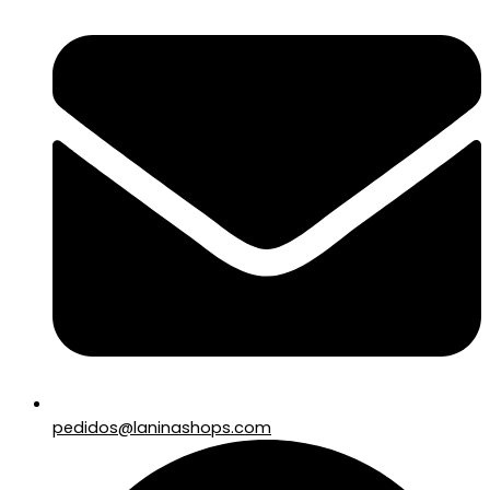
pedidos@laninashops.com