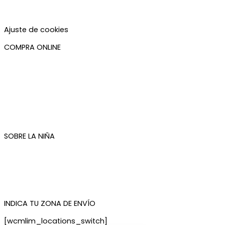
Política de privacidad
Política de cookies
Accesibilidad
Ajuste de cookies
COMPRA ONLINE
Mi cuenta
Mis pedidos
Condiciones de compra
Plazos de envío
Devoluciones
Newsletter
SOBRE LA NIÑA
Quiénes somos
Contacto
Tienda de Madrid
Tienda de Tenerife
INDICA TU ZONA DE ENVÍO
[wcmlim_locations_switch]