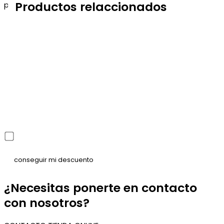
Productos relaccionados
para que puedas aprovecharlo en tu próximo pedido.
He leído y acepto la política de privacidad
¿Necesitas ponerte en contacto
con nosotros?