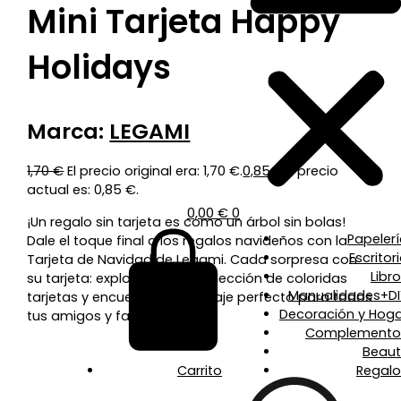
Mini Tarjeta Happy
Holidays
Marca:
LEGAMI
1,70
€
El precio original era: 1,70 €.
0,85
€
El precio
actual es: 0,85 €.
0,00
€
0
¡Un regalo sin tarjeta es como un árbol sin bolas!
Papeler
Dale el toque final a los regalos navideños con la
Escritor
Tarjeta de Navidad de Legami. Cada sorpresa con
Libr
su tarjeta: explora toda la colección de coloridas
Manualidades+DI
tarjetas y encuentra el mensaje perfecto para todos
Decoración y Hoga
tus amigos y familiares.
Complemento
Beaut
Carrito
Regalo