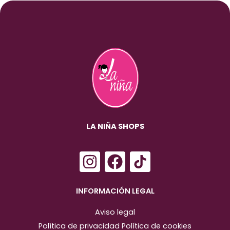
LA NIÑA SHOPS
I
F
n
a
s
c
INFORMACIÓN LEGAL
t
e
Aviso legal
a
b
Política de privacidad
Política de cookies