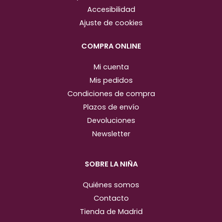
g
o
Accesibilidad
r
o
Ajuste de cookies
a
k
m
COMPRA ONLINE
Mi cuenta
Mis pedidos
Condiciones de compra
Plazos de envío
Devoluciones
Newsletter
SOBRE LA NIÑA
Quiénes somos
Contacto
Tienda de Madrid