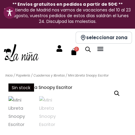
Ir
** Envíos gratuitos en pedidos a partir de 50€ **
En la tienda de Madrid nos vamos de vacaciones del 10 al 23
al
de agosto, vuestros pedidos de estos días saldrán el lunes
contenido
24. Disculpad las molestias.
seleccionar zona
Carrito
0
Inicio
/
Papelería
/
Cuadernos y libretas
/ Mini Libreta Snoopy Escritor
Sin stock