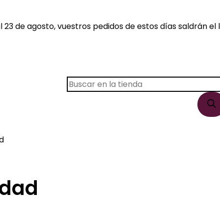
 23 de agosto, vuestros pedidos de estos días saldrán el l
Búsqueda
de
productos
d
idad