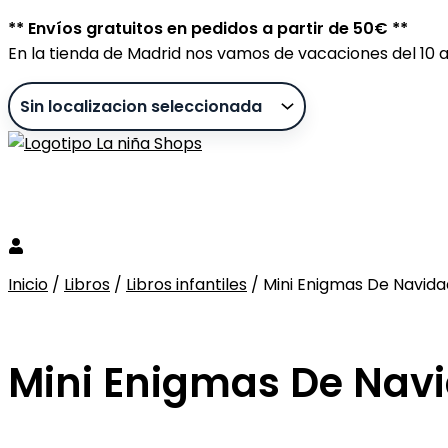
Ir
** Envíos gratuitos en pedidos a partir de 50€ **
al
En la tienda de Madrid nos vamos de vacaciones del 10 al
contenido
Búsqueda
de
productos
Inicio
/
Libros
/
Libros infantiles
/ Mini Enigmas De Navida
Sin stock
Mini Enigmas De Nav