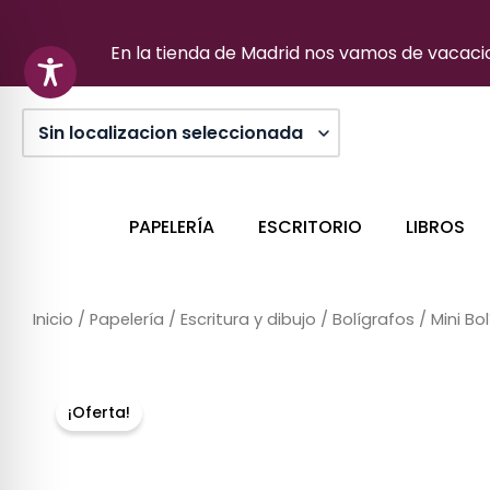
Ir
al
En la tienda de Madrid nos vamos de vacacion
contenido
PAPELERÍA
ESCRITORIO
LIBROS
Inicio
/
Papelería
/
Escritura y dibujo
/
Bolígrafos
/ Mini Bo
Sin stock
¡Oferta!