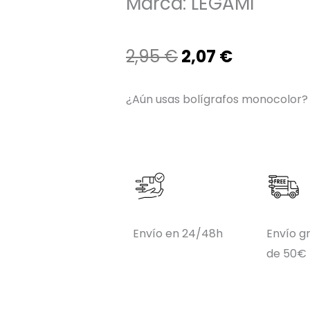
Marca:
LEGAMI
El
El
2,95
€
2,07
€
precio
precio
¿Aún usas bolígrafos monocolor? N
original
actual
era:
es:
2,95 €.
2,07 €.
Envío en 24/48h
Envío gr
de 50€