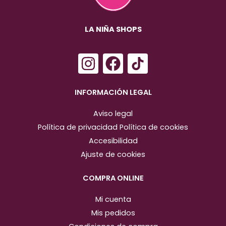
LA NIÑA SHOPS
I
F
n
a
s
c
INFORMACIÓN LEGAL
t
e
Aviso legal
a
b
Política de privacidad
Política de cookies
g
o
Accesibilidad
r
o
Ajuste de cookies
a
k
m
COMPRA ONLINE
Mi cuenta
Mis pedidos