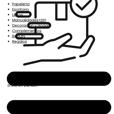
Papelería
Escritorio
Libros
Manualidades+DIY
Decoración y Hogar
Complementos
Beauty
Regalos
Envío en 24/48h