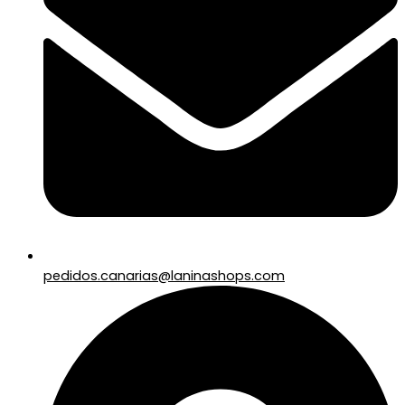
pedidos.canarias@laninashops.com