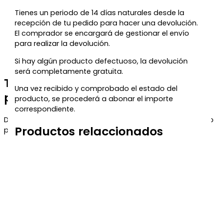
Tienes un periodo de 14 días naturales desde la
recepción de tu pedido para hacer una devolución.
El comprador se encargará de gestionar el envío
para realizar la devolución.
Si hay algún producto defectuoso, la devolución
será completamente gratuita.
Te regalamos un 5% de descuento
Una vez recibido y comprobado el estado del
para tu próxima compra
producto, se procederá a abonar el importe
correspondiente.
Déjanos tu correo y te enviaremos el código de descuento
Productos relaccionados
para que puedas aprovecharlo en tu próximo pedido.