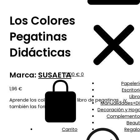
Los Colores
Pegatinas
Didácticas
Marca:
SUSAETA
0,00
€
0
Papeler
1,96
€
Escritor
Libr
Aprende los colores con este libro de pegatinas… ¡y
Manualidades+DI
también las formas!
Decoración y Hoga
Complemento
Beaut
Carrito
Regalo