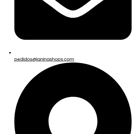
pedidos@laninashops.com