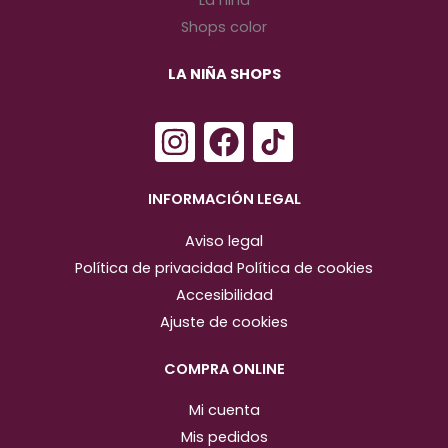
LA NIÑA SHOPS
I
F
n
a
s
c
INFORMACIÓN LEGAL
t
e
Aviso legal
a
b
Política de privacidad
Política de cookies
g
o
Accesibilidad
r
o
Ajuste de cookies
a
k
m
COMPRA ONLINE
Mi cuenta
Mis pedidos