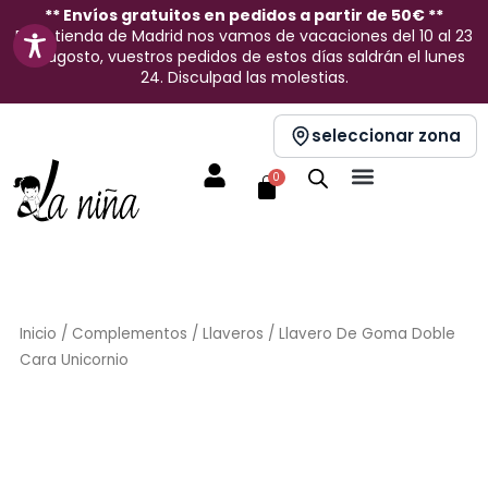
Ir
** Envíos gratuitos en pedidos a partir de 50€ **
En la tienda de Madrid nos vamos de vacaciones del 10 al 23
al
de agosto, vuestros pedidos de estos días saldrán el lunes
contenido
24. Disculpad las molestias.
seleccionar zona
Carrito
0
Inicio
/
Complementos
/
Llaveros
/ Llavero De Goma Doble
Cara Unicornio
Sin stock