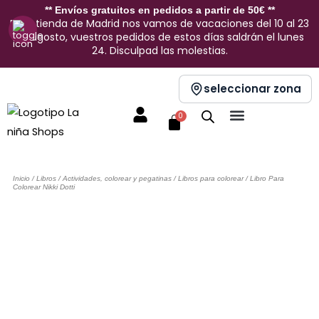
Ir
** Envíos gratuitos en pedidos a partir de 50€ **
En la tienda de Madrid nos vamos de vacaciones del 10 al 23
al
de agosto, vuestros pedidos de estos días saldrán el lunes
contenido
24. Disculpad las molestias.
seleccionar zona
Carrito
0
Decoración y Hogar
Inicio
/
Libros
/
Actividades, colorear y pegatinas
/
Libros para colorear
/ Libro Para
Colorear Nikki Dotti
Sin stock