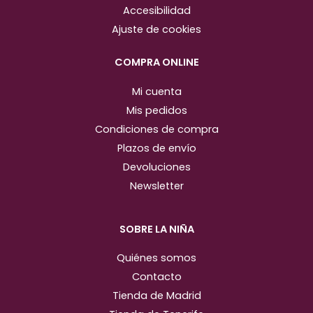
g
o
Accesibilidad
r
o
Ajuste de cookies
a
k
m
COMPRA ONLINE
Mi cuenta
Mis pedidos
Condiciones de compra
Plazos de envío
Devoluciones
Newsletter
SOBRE LA NIÑA
Quiénes somos
Contacto
Tienda de Madrid