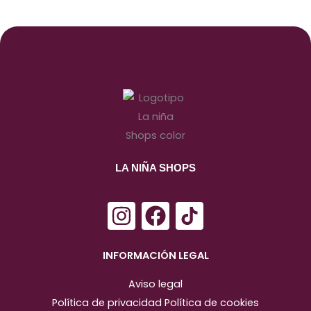
LA NIÑA SHOPS
I
F
n
a
s
c
INFORMACIÓN LEGAL
t
e
Aviso legal
a
b
Política de privacidad
Política de cookies