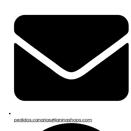
pedidos.canarias@laninashops.com