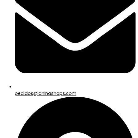
pedidos@laninashops.com