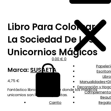
Libro Para Colorear
La Sociedad De Los
Unicornios Mágicos
0,00
€
0
Papeler
Marca:
SUSAETA
Escritor
Libr
4,75
€
Manualidades+DI
Decoración y Hoga
Fantástico libro para colorear donde los mágicos
Complemento
unicornios son los protagonistas.
Beaut
Carrito
Regalo