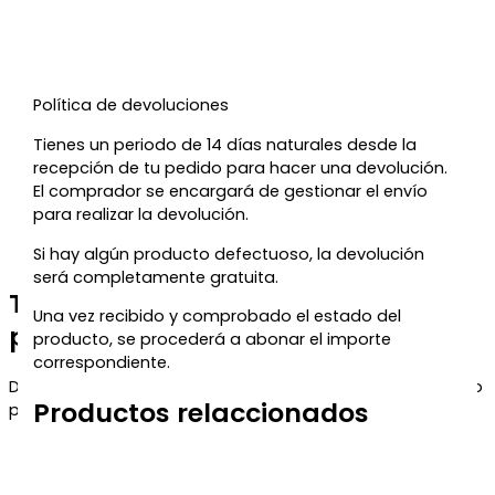
Política de devoluciones
Tienes un periodo de 14 días naturales desde la
recepción de tu pedido para hacer una devolución.
El comprador se encargará de gestionar el envío
para realizar la devolución.
Si hay algún producto defectuoso, la devolución
será completamente gratuita.
Te regalamos un 5% de descuento
Una vez recibido y comprobado el estado del
para tu próxima compra
producto, se procederá a abonar el importe
correspondiente.
Déjanos tu correo y te enviaremos el código de descuento
Productos relaccionados
para que puedas aprovecharlo en tu próximo pedido.