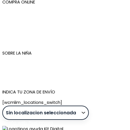
COMPRA ONLINE
Mi cuenta
Mis pedidos
Condiciones de compra
Plazos de envío
Devoluciones
Newsletter
SOBRE LA NIÑA
Quiénes somos
Contacto
Tienda de Madrid
Tienda de Tenerife
INDICA TU ZONA DE ENVÍO
[wcmlim_locations_switch]
Diseño web: Pixel Innova