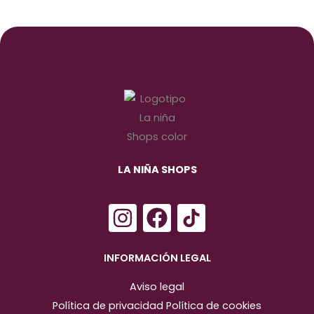
LA NIÑA SHOPS
I
F
n
a
s
c
INFORMACIÓN LEGAL
t
e
Aviso legal
a
b
Política de privacidad
Política de cookies