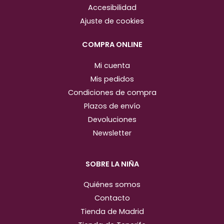
g
o
Accesibilidad
r
o
Ajuste de cookies
a
k
m
COMPRA ONLINE
Mi cuenta
Mis pedidos
Condiciones de compra
Plazos de envío
Devoluciones
Newsletter
SOBRE LA NIÑA
Quiénes somos
Contacto
Tienda de Madrid