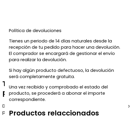
Política de devoluciones
Tienes un periodo de 14 días naturales desde la
recepción de tu pedido para hacer una devolución.
El comprador se encargará de gestionar el envío
para realizar la devolución.
Si hay algún producto defectuoso, la devolución
será completamente gratuita.
Te regalamos un 5% de descuento
Una vez recibido y comprobado el estado del
para tu próxima compra
producto, se procederá a abonar el importe
correspondiente.
Déjanos tu correo y te enviaremos el código de descuento
Productos relaccionados
para que puedas aprovecharlo en tu próximo pedido.