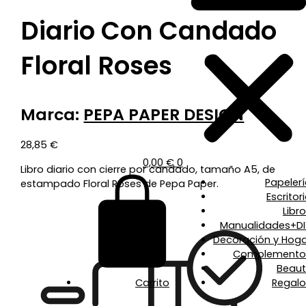
Diario Con Candado
Floral Roses
Marca:
PEPA PAPER DESIGN
28,85
€
0,00
€
0
Libro diario con cierre por candado, tamaño A5, de
Papeler
estampado Floral Roses de Pepa Paper.
Escritor
Libr
Manualidades+DI
Decoración y Hoga
Complemento
Beaut
Carrito
Regalo