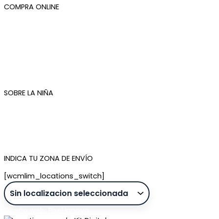
COMPRA ONLINE
Mi cuenta
Mis pedidos
Condiciones de compra
Plazos de envío
Devoluciones
Newsletter
SOBRE LA NIÑA
Quiénes somos
Contacto
Tienda de Madrid
Tienda de Tenerife
INDICA TU ZONA DE ENVÍO
[wcmlim_locations_switch]
Diseño web: Pixel Innova