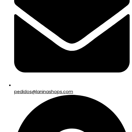
pedidos@laninashops.com