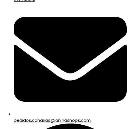
pedidos.canarias@laninashops.com