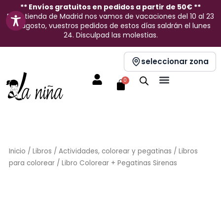
Ir
** Envíos gratuitos en pedidos a partir de 50€ **
En la tienda de Madrid nos vamos de vacaciones del 10 al 23
al
de agosto, vuestros pedidos de estos días saldrán el lunes
contenido
24. Disculpad las molestias.
seleccionar zona
Carrito
0
Inicio
/
Libros
/
Actividades, colorear y pegatinas
/
Libros
para colorear
/ Libro Colorear + Pegatinas Sirenas
Sin stock