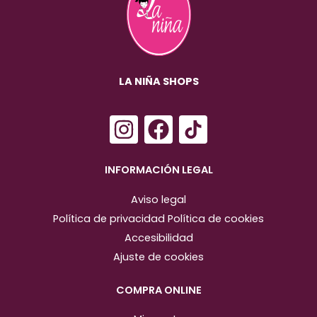
LA NIÑA SHOPS
I
F
n
a
s
c
INFORMACIÓN LEGAL
t
e
Aviso legal
a
b
Política de privacidad
Política de cookies
g
o
Accesibilidad
r
o
Ajuste de cookies
a
k
m
COMPRA ONLINE