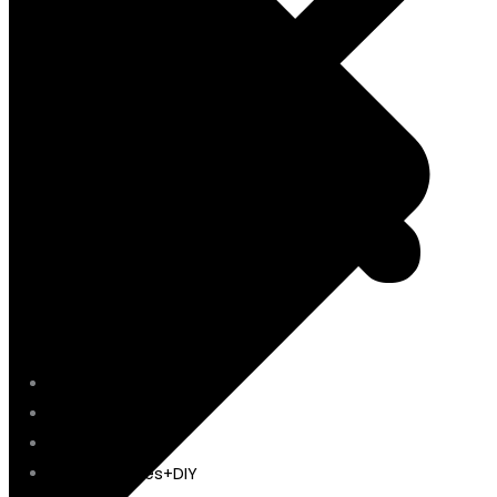
Papelería
Escritorio
Libros
Manualidades+DIY