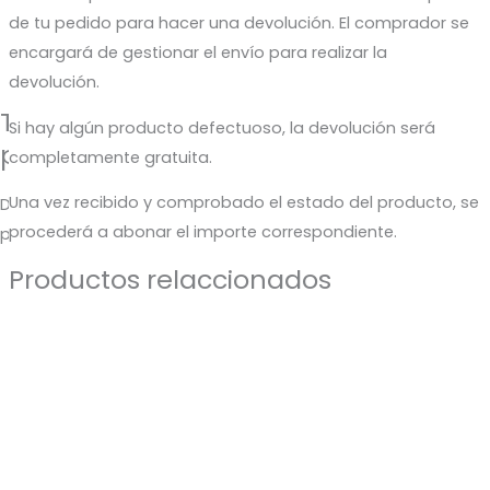
de tu pedido para hacer una devolución. El comprador se
encargará de gestionar el envío para realizar la
devolución.
Te regalamos un 5% de descuento
Si hay algún producto defectuoso, la devolución será
para tu próxima compra
completamente gratuita.
Una vez recibido y comprobado el estado del producto, se
Déjanos tu correo y te enviaremos el código de descuento
procederá a abonar el importe correspondiente.
para que puedas aprovecharlo en tu próximo pedido.
Productos relaccionados