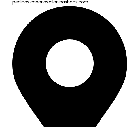
pedidos.canarias@laninashops.com