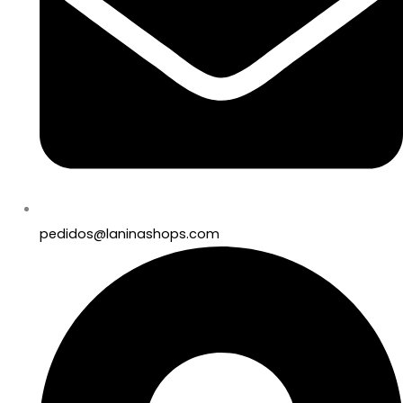
pedidos@laninashops.com