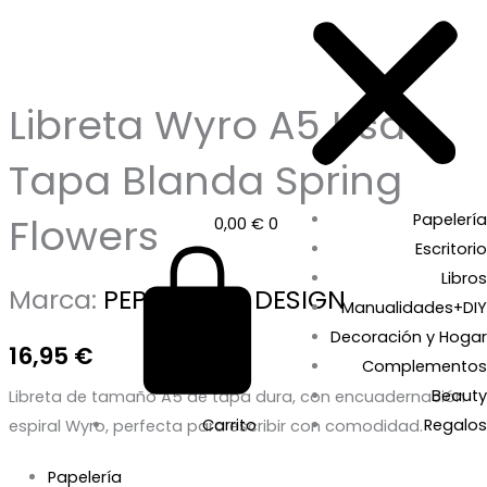
Libreta Wyro A5 Lisa
Tapa Blanda Spring
Papelería
Flowers
0,00
€
0
Escritorio
Libros
Marca:
PEPA PAPER DESIGN
Manualidades+DIY
Decoración y Hogar
16,95
€
Complementos
Beauty
Libreta de tamaño A5 de tapa dura, con encuadernación
Carrito
Regalos
espiral Wyro, perfecta para escribir con comodidad.
Papelería