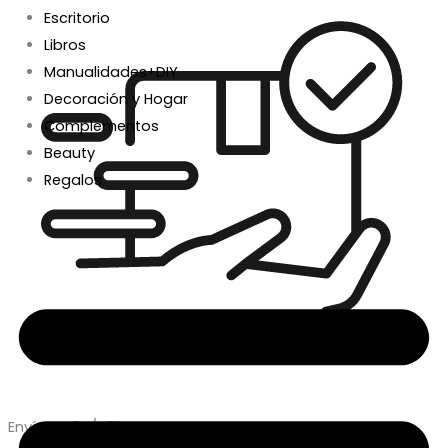
Escritorio
Libros
Manualidades+DIY
Decoración y Hogar
Complementos
Beauty
Regalos
Envío en 24/48h