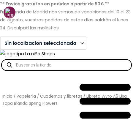
Ir
** Envíos gratuitos en pedidos a partir de 50€ **
al
En la tienda de Madrid nos vamos de vacaciones del 10 al 23
contenido
de agosto, vuestros pedidos de estos días saldrán el lunes
24. Disculpad las molestias.
Búsqueda
de
productos
Inicio
/
Papelería
/
Cuadernos y libretas
/ Libreta Wyro A5 Lisa
Tapa Blanda Spring Flowers
Sin stock