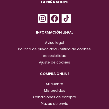
LA NIÑA SHOPS
I
F
n
a
s
c
INFORMACIÓN LEGAL
t
e
Aviso legal
a
b
Política de privacidad
Política de cookies
g
o
Accesibilidad
r
o
Ajuste de cookies
a
k
m
COMPRA ONLINE
Mi cuenta
Mis pedidos
Condiciones de compra
Plazos de envío