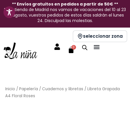
Ir
** Envíos gratuitos en pedidos a partir de 50€ **
En la tienda de Madrid nos vamos de vacaciones del 10 al 23
al
de agosto, vuestros pedidos de estos días saldrán el lunes
contenido
24. Disculpad las molestias.
seleccionar zona
Carrito
0
Inicio
/
Papelería
/
Cuadernos y libretas
/ Libreta Grapada
A4 Floral Roses
Sin stock