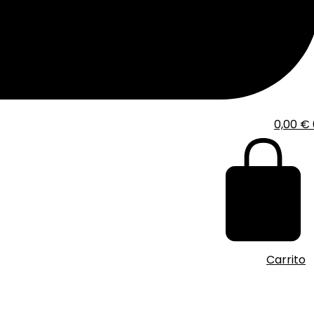
0,00
€
Carrito