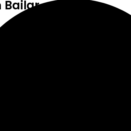
 Bailar
en el baile anual de la selva? ¡Tendrás que leer este libro