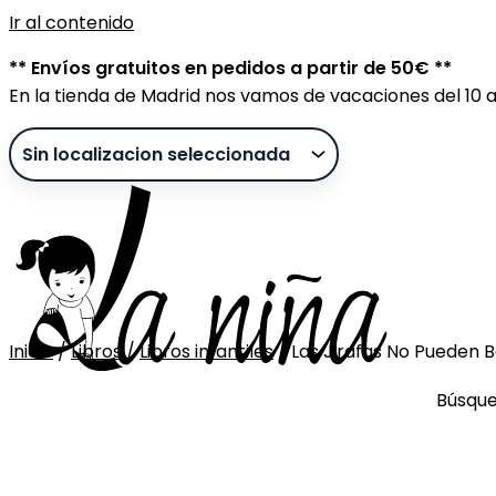
Ir al contenido
** Envíos gratuitos en pedidos a partir de 50€ **
En la tienda de Madrid nos vamos de vacaciones del 10 al
Inicio
/
Libros
/
Libros infantiles
/ Las Jirafas No Pueden B
Sin stock
Búsqu