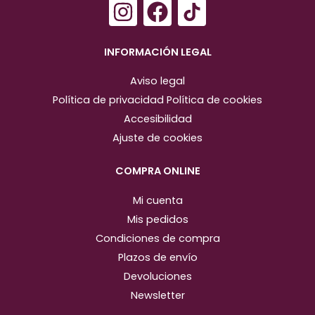
I
F
n
a
s
c
INFORMACIÓN LEGAL
t
e
Aviso legal
a
b
Política de privacidad
Política de cookies
g
o
Accesibilidad
r
o
Ajuste de cookies
a
k
m
COMPRA ONLINE
Mi cuenta
Mis pedidos
Condiciones de compra
Plazos de envío
Devoluciones
Newsletter