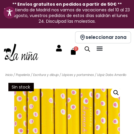
Ir
** Envíos gratuitos en pedidos a partir de 50€ **
En la tienda de Madrid nos vamos de vacaciones del 10 al 23
al
de agosto, vuestros pedidos de estos días saldrán el lunes
contenido
24. Disculpad las molestias.
seleccionar zona
Carrito
0
Inicio
/
Papelería
/
Escritura y dibujo
/
Lápices y portaminas
/ Lápiz Dabs Amarillo
Sin stock