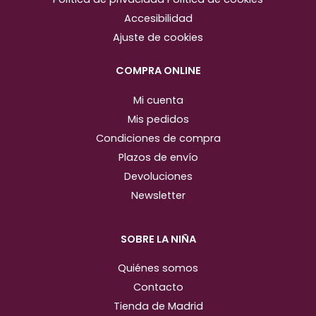
g
o
Accesibilidad
r
o
Ajuste de cookies
a
k
m
COMPRA ONLINE
Mi cuenta
Mis pedidos
Condiciones de compra
Plazos de envío
Devoluciones
Newsletter
SOBRE LA NIÑA
Quiénes somos
Contacto
Tienda de Madrid