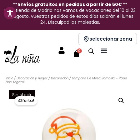
Ir
** Envíos gratuitos en pedidos a partir de 50€ **
En la tienda de Madrid nos vamos de vacaciones del 10 al 23
al
de agosto, vuestros pedidos de estos días saldrán el lunes
contenido
24. Disculpad las molestias.
seleccionar zona
Carrito
0
Inicio
/
Decoración y Hogar
/
Decoración
/ Lámpara De Mesa Bombilla – Papa
Noel Legami
Sin stock
¡Oferta!