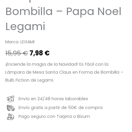
Bombilla – Papa Noel
Legami
Marca:
LEGAMI
El
El
15,95
€
7,98
€
precio
precio
¡Enciende la magia de la Navidad! Es fácil con la
Lámpara de Mesa Santa Claus en Forma de Bombilla –
original
actual
Bulb Fiction de Legami.
era:
es:
15,95 €.
7,98 €.
Envío en 24/48 horas laborables
Envío gratis a partir de 50€ de compra
Pago seguro con Tarjeta o Bizum