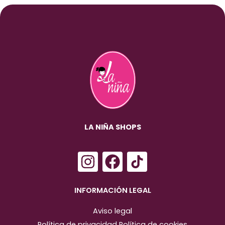
LA NIÑA SHOPS
I
F
n
a
s
c
INFORMACIÓN LEGAL
t
e
Aviso legal
a
b
Política de privacidad
Política de cookies