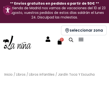
Ir
** Envíos gratuitos en pedidos a partir de 50€ **
En la tienda de Madrid nos vamos de vacaciones del 10 al 23
al
de agosto, vuestros pedidos de estos días saldrán el lunes
contenido
24. Disculpad las molestias.
seleccionar zona
Carrito
0
Inicio
/
Libros
/
Libros infantiles
/ Jardín Toca Y Escucha
Sin stock