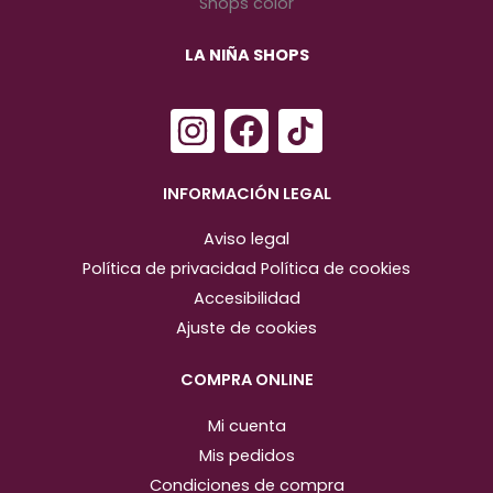
LA NIÑA SHOPS
I
F
n
a
s
c
INFORMACIÓN LEGAL
t
e
Aviso legal
a
b
Política de privacidad
Política de cookies
g
o
Accesibilidad
r
o
Ajuste de cookies
a
k
m
COMPRA ONLINE
Mi cuenta
Mis pedidos
Condiciones de compra