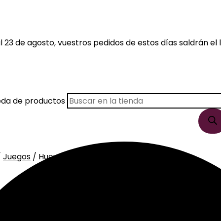
 23 de agosto, vuestros pedidos de estos días saldrán el l
eda de productos
/
Juegos
/ Huevo Dino Para Pintar
ar