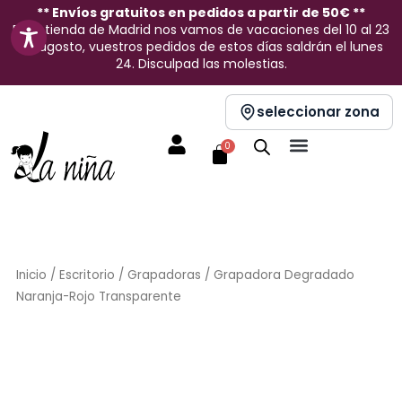
Ir
** Envíos gratuitos en pedidos a partir de 50€ **
En la tienda de Madrid nos vamos de vacaciones del 10 al 23
al
de agosto, vuestros pedidos de estos días saldrán el lunes
contenido
24. Disculpad las molestias.
seleccionar zona
Carrito
0
Inicio
/
Escritorio
/
Grapadoras
/ Grapadora Degradado
Naranja-Rojo Transparente
Sin stock