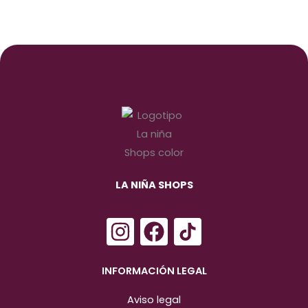
LA NIÑA SHOPS
I
F
n
a
s
c
INFORMACIÓN LEGAL
t
e
Aviso legal