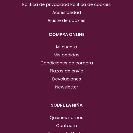
a
b
Política de privacidad
Política de cookies
g
o
Accesibilidad
r
o
Ajuste de cookies
a
k
m
COMPRA ONLINE
Mi cuenta
Mis pedidos
Condiciones de compra
Plazos de envío
Devoluciones
Newsletter
SOBRE LA NIÑA
Quiénes somos
Contacto