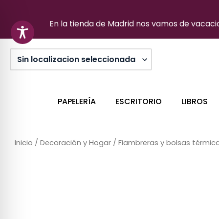
Ir
al
En la tienda de Madrid nos vamos de vacacion
contenido
PAPELERÍA
ESCRITORIO
LIBROS
Inicio
/
Decoración y Hogar
/
Fiambreras y bolsas térmic
Sin stock