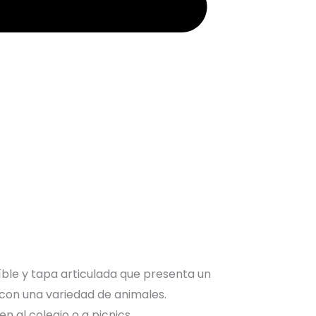
ble y tapa articulada que presenta un
con una variedad de animales.
en al colegio o a picnics.